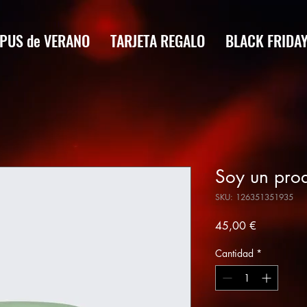
PUS de VERANO
TARJETA REGALO
BLACK FRIDA
Soy un pro
SKU: 126351351935
Precio
45,00 €
Cantidad
*