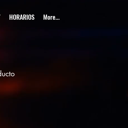
Y
HORARIOS
More...
ducto