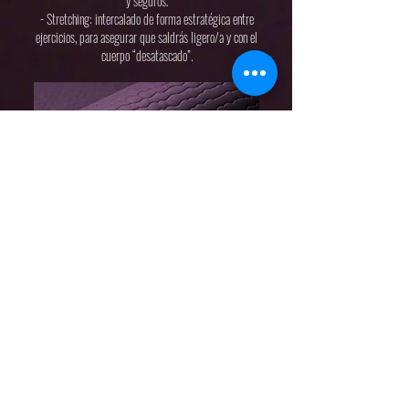
y seguros.
- Stretching: intercalado de forma estratégica entre
ejercicios, para asegurar que saldrás ligero/a y con el
cuerpo “desatascado”.
PREGUNTAS FRECUENTES
¿Necesito experiencia previa?
No. Empezamos con lo que tienes hoy y progresamos a
tu ritmo.