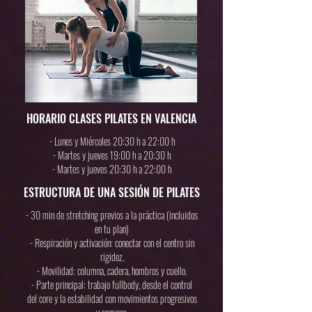
HORARIO CLASES PILATES EN VALENCIA
- Lunes y Miércoles 20:30 h a 22:00 h
- Martes y jueves 19:00 h a 20:30 h
- Martes y jueves 20:30 h a 22:00 h
ESTRUCTURA DE UNA SESIÓN DE PILATES
- 30 min de stretching previos a la práctica (incluidos
en tu plan)
- Respiración y activación: conectar con el centro sin
rigidez.
- Movilidad: columna, cadera, hombros y cuello.
- Parte principal: trabajo fullbody, desde el control
del core y la estabilidad con movimientos progresivos