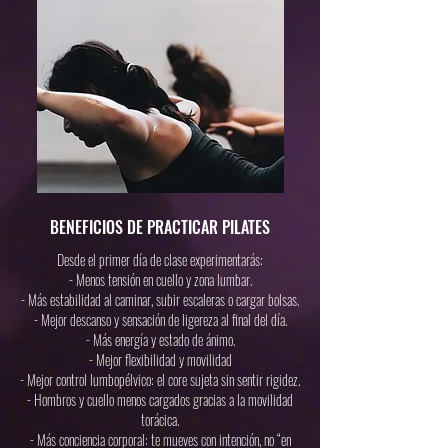
BENEFICIOS DE PRACTICAR PILATES
Desde el primer día de clase experimentarás:
- Menos tensión en cuello y zona lumbar.
- Más estabilidad al caminar, subir escaleras o cargar bolsas.
- Mejor descanso y sensación de ligereza al final del día.
- Más energía y estado de ánimo.
- Mejor flexibilidad y movilidad
- Mejor control lumbopélvico: el core sujeta sin sentir rigidez.
- Hombros y cuello menos cargados gracias a la movilidad
torácica.
- Más conciencia corporal: te mueves con intención, no “en