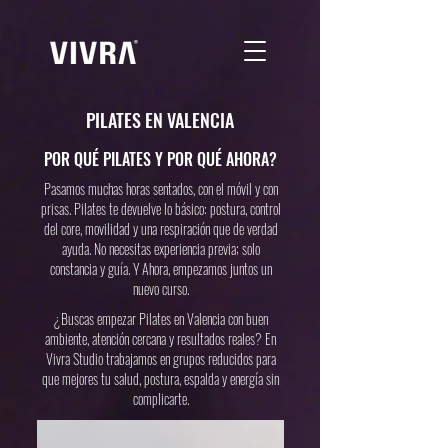
PILATES EN VALENCIA
POR QUÉ PILATES Y POR QUÉ AHORA?
Pasamos muchas horas sentados, con el móvil y con
prisas. Pilates te devuelve lo básico: postura, control
del core, movilidad y una respiración que de verdad
ayuda. No necesitas experiencia previa; solo
constancia y guía. Y Ahora, empezamos juntos un
nuevo curso.
¿Buscas empezar Pilates en Valencia con buen
ambiente, atención cercana y resultados reales? En
Vivra Studio trabajamos en grupos reducidos para
que mejores tu salud, postura, espalda y energía sin
complicarte.