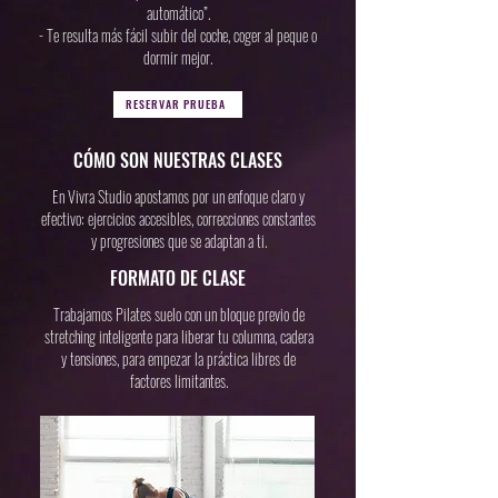
automático”.
- Te resulta más fácil subir del coche, coger al peque o
dormir mejor.
RESERVAR PRUEBA
CÓMO SON NUESTRAS CLASES
En Vivra Studio apostamos por un enfoque claro y
efectivo: ejercicios accesibles, correcciones constantes
y progresiones que se adaptan a ti.
FORMATO DE CLASE
Trabajamos Pilates suelo con un bloque previo de
stretching inteligente para liberar tu columna, cadera
y tensiones, para empezar la práctica libres de
factores limitantes.