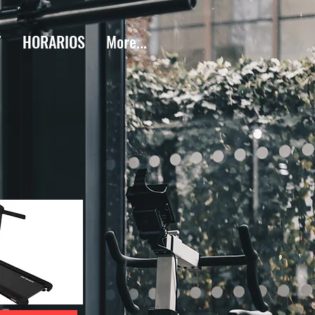
Y
HORARIOS
More...