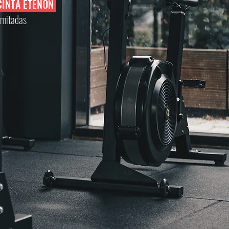
CINTA ETENON
imitadas