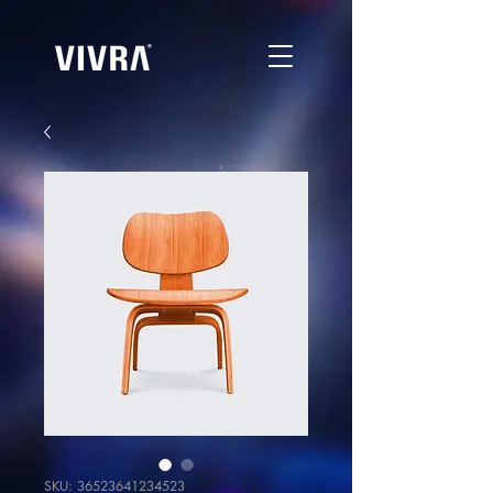
SKU: 36523641234523