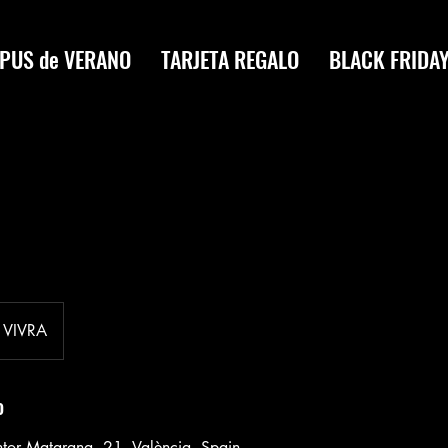
PUS de VERANO
TARJETA REGALO
BLACK FRIDA
VIVRA
o
intor Matarana, 21, València, Spain