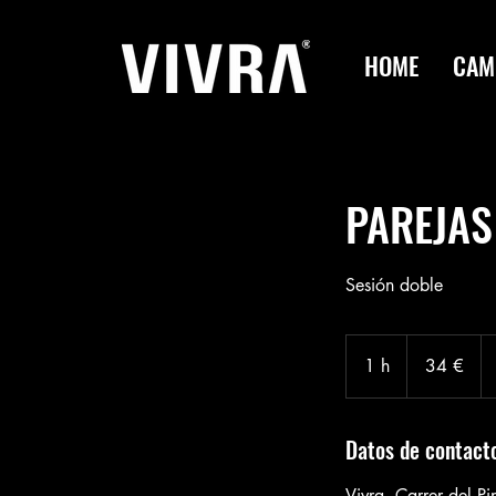
HOME
CAM
PAREJAS
Sesión doble
34
euros
1 h
1
34 €
Datos de contact
Vivra, Carrer del P