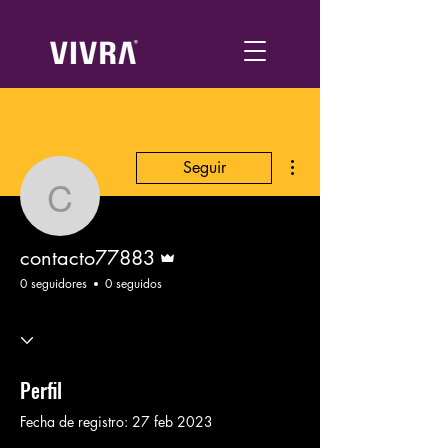
Más acciones
Seguir
contacto77883
Administrador
contacto77883
0 seguidores
0 seguidos
Perfil
Fecha de registro: 27 feb 2023