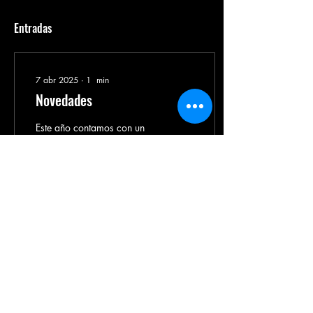
Entradas
7 abr 2025
∙
1
min
Novedades
Este año contamos con un
equipo de más de 40
competidores que
participarán en concursos
de danza y artes marciales. ​
Estos son nuestros...
0
0
Copyright © 2020 Todos los derechos reservados Vivra